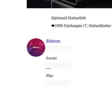
Stjörnusól Hafnarfirði
1990
·
Fjarðargata 17, Hafnarfjörður
·
Réserver
Favori
Plus