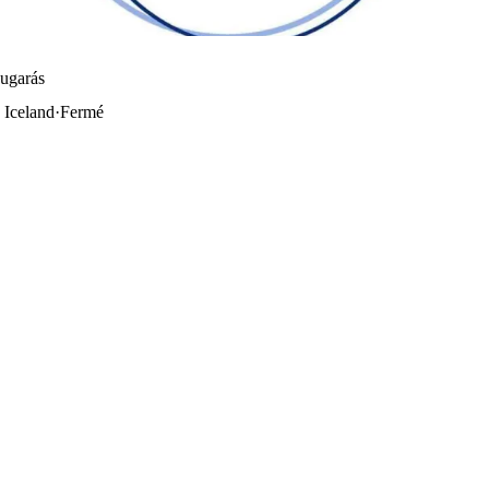
augarás
 Iceland
·
Fermé