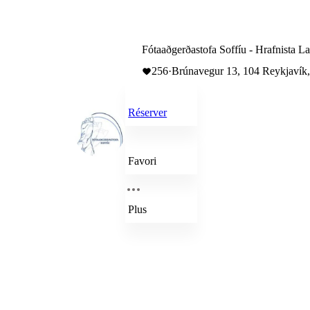
Fótaaðgerðastofa Soffíu - Hrafnista L
256
·
Brúnavegur 13, 104 Reykjavík,
Réserver
Favori
Plus