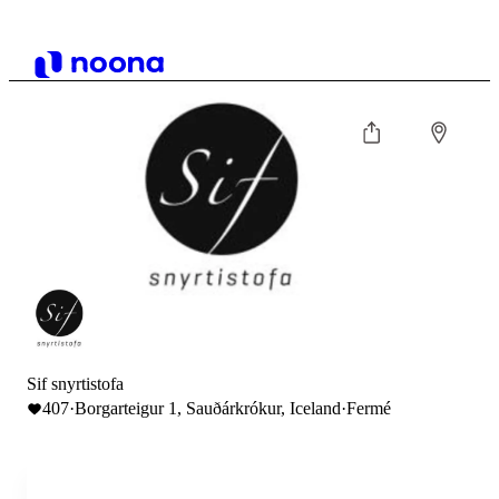
Sif snyrtistofa
407
·
Borgarteigur 1, Sauðárkrókur, Iceland
·
Fermé