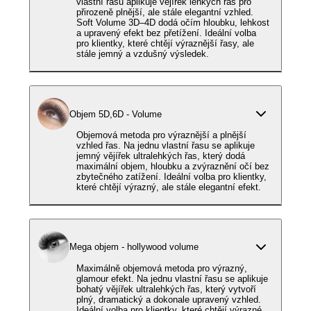
vlastní řasu aplikuje vějířek lehkých řas pro
přirozeně plnější, ale stále elegantní vzhled.
Soft Volume 3D–4D dodá očím hloubku, lehkost
a upravený efekt bez přetížení. Ideální volba
pro klientky, které chtějí výraznější řasy, ale
stále jemný a vzdušný výsledek.
Objem 5D,6D - Volume
Objemová metoda pro výraznější a plnější
vzhled řas. Na jednu vlastní řasu se aplikuje
jemný vějířek ultralehkých řas, který dodá
maximální objem, hloubku a zvýraznění očí bez
zbytečného zatížení. Ideální volba pro klientky,
které chtějí výrazný, ale stále elegantní efekt.
Mega objem - hollywood volume
Maximálně objemová metoda pro výrazný,
glamour efekt. Na jednu vlastní řasu se aplikuje
bohatý vějířek ultralehkých řas, který vytvoří
plný, dramatický a dokonale upravený vzhled.
Ideální volba pro klientky, které chtějí výrazné