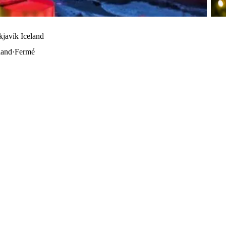
kjavík Iceland
land
·
Fermé