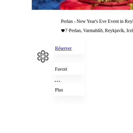
Perlan - New Year's Eve Event in Rey
7
·
Perlan, Varmahlíð, Reykjavík, Ice
Réserver
Favori
Plus