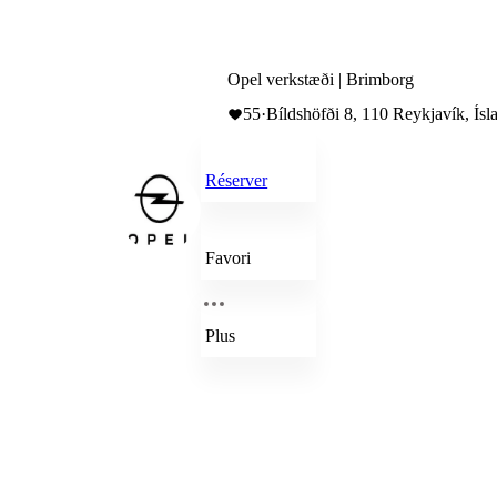
Opel verkstæði | Brimborg
55
·
Bíldshöfði 8, 110 Reykjavík, Ísl
Réserver
Favori
Plus