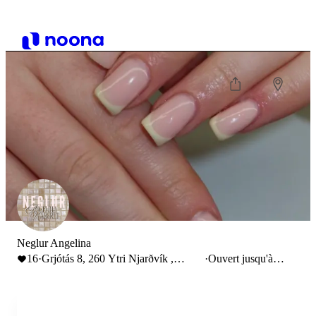
Neglur Angelina
16
·
Grjótás 8, 260 Ytri Njarðvík ,
·
Ouvert jusqu'à
Iceland
20:30