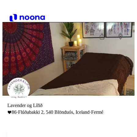
Lavender og Lífið
86
·
Flúðabakki 2, 540 Blönduós, Iceland
·
Fermé