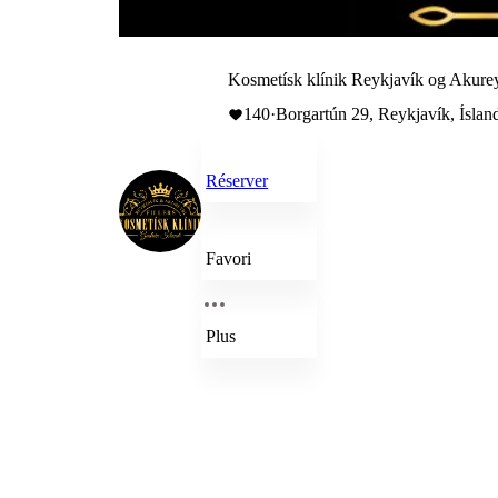
Kosmetísk klínik Reykjavík og Akurey
140
·
Borgartún 29, Reykjavík, Íslan
Réserver
Favori
Plus