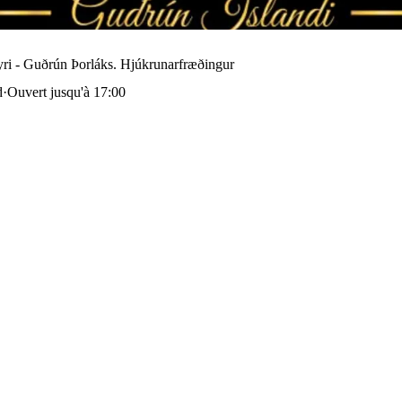
ri - Guðrún Þorláks. Hjúkrunarfræðingur
d
·
Ouvert jusqu'à 17:00