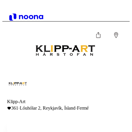
Klipp-Art
361
·
Lóuhólar 2, Reykjavík, Ísland
·
Fermé