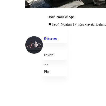
Jolie Nails & Spa
1904
·
Nóatún 17, Reykjavík, Icelan
Réserver
Favori
Plus