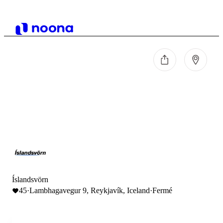
Íslandsvörn
45
·
Lambhagavegur 9, Reykjavík, Iceland
·
Fermé