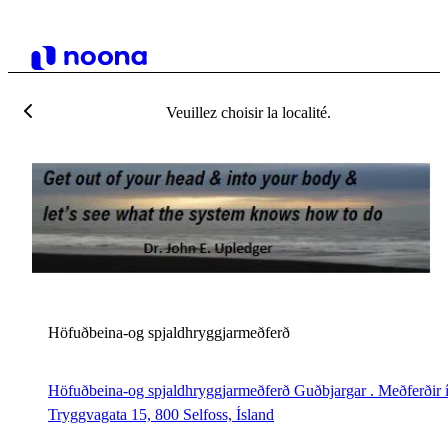
Veuillez choisir la localité.
H
Höfuðbeina-og spjaldhryggjarmeðferð
Höfuðbeina-og spjaldhryggjarmeðferð Guðbjargar . Meðferðir í
Tryggvagata 15, 800 Selfoss, Ísland