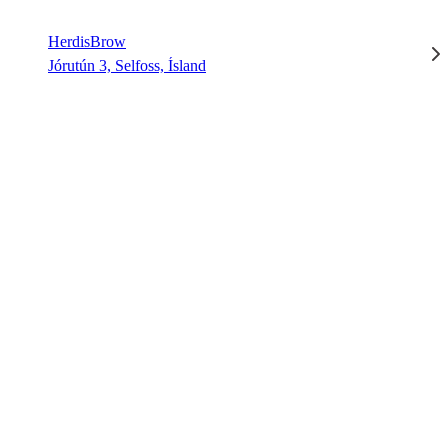
HerdisBrow
Jórutún 3, Selfoss, Ísland