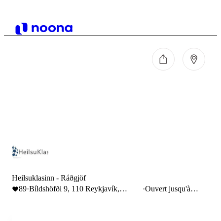
Heilsuklasinn - Ráðgjöf
89
·
Bíldshöfði 9, 110 Reykjavík,
·
Ouvert jusqu'à
Iceland
17:00