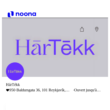
HárTékk
950
·
Baldursgata 36, 101 Reykjavík,
·
Ouvert jusqu'à
Iceland
18:00