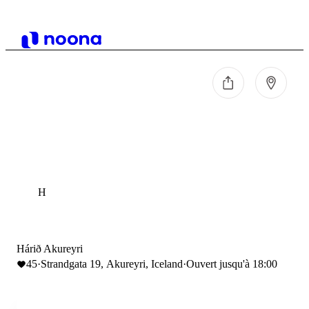
H
Hárið Akureyri
45
·
Strandgata 19, Akureyri, Iceland
·
Ouvert jusqu'à 18:00