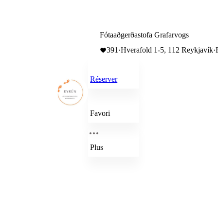
Fótaaðgerðastofa Grafarvogs
391
·
Hverafold 1-5, 112 Reykjavík
·
Réserver
Favori
Plus