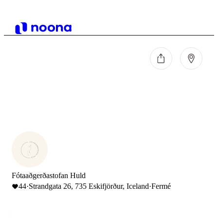
Fótaaðgerðastofan Huld
44
·
Strandgata 26, 735 Eskifjörður, Iceland
·
Fermé