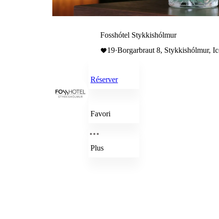
Fosshótel Stykkishólmur
19
·
Borgarbraut 8, Stykkishólmur, I
Réserver
Favori
Plus