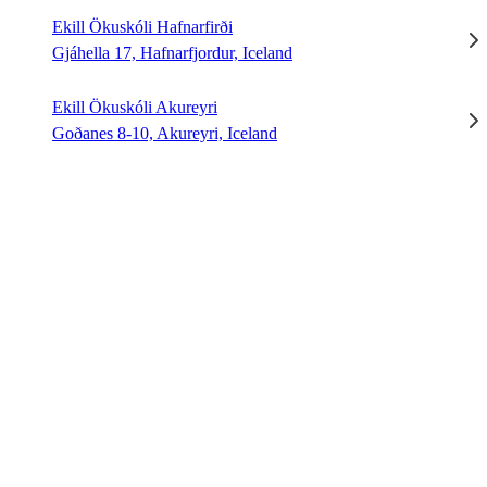
Ekill Ökuskóli Hafnarfirði
Gjáhella 17, Hafnarfjordur, Iceland
Ekill Ökuskóli Akureyri
Goðanes 8-10, Akureyri, Iceland