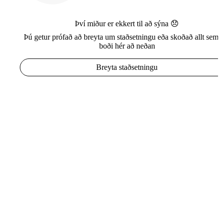
Því miður er ekkert til að sýna 😞
Þú getur prófað að breyta um staðsetningu eða skoðað allt sem e
boði hér að neðan
Breyta staðsetningu