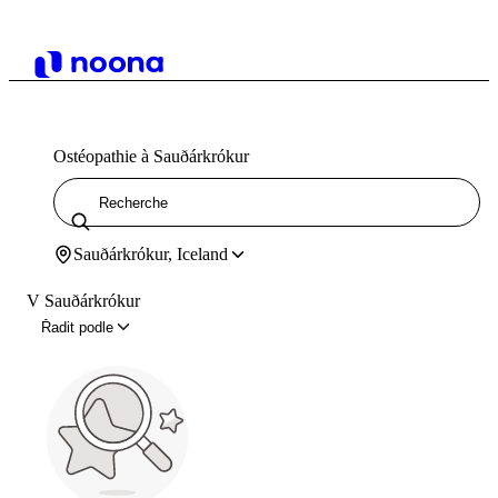
Ostéopathie à Sauðárkrókur
Sauðárkrókur, Iceland
V Sauðárkrókur
Řadit podle