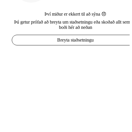
Því miður er ekkert til að sýna 😞
Þú getur prófað að breyta um staðsetningu eða skoðað allt sem e
boði hér að neðan
Breyta staðsetningu