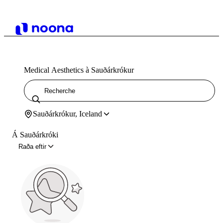
Medical Aesthetics à Sauðárkrókur
Sauðárkrókur, Iceland
Á Sauðárkróki
Raða eftir