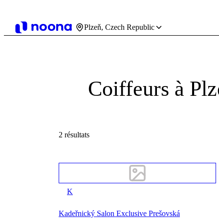
Plzeň, Czech Republic
Coiffeurs à Pl
2 résultats
K
Kadeřnický Salon Exclusive Prešovská