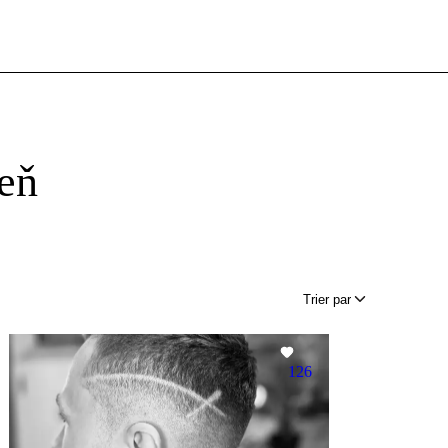
zeň
Trier par
126