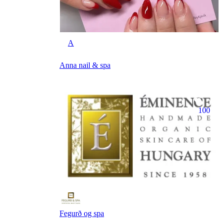
A
Anna nail & spa
100
Fegurð og spa