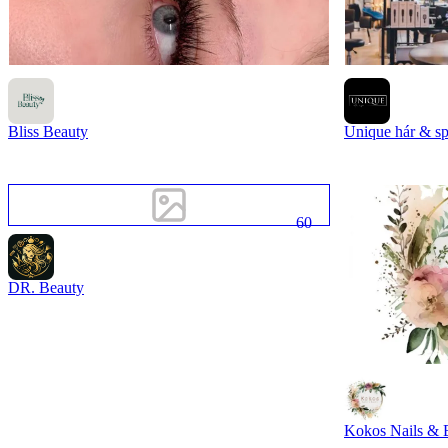
Bliss Beauty
Unique hár & s
60
DR. Beauty
Kokos Nails & 