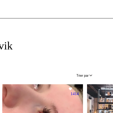
vik
Trier par
1414