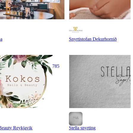
pa
Snyrtistofan Dekurhornið
785
Beauty Reykjavik
Stella snyrting