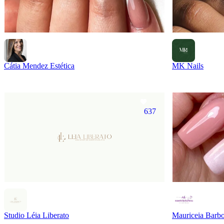
Cátia Mendez Estética
MK Nails
637
Studio Léia Liberato
Mauriceia Barbo