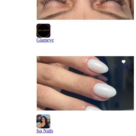
Glameye
55
Isa Nails