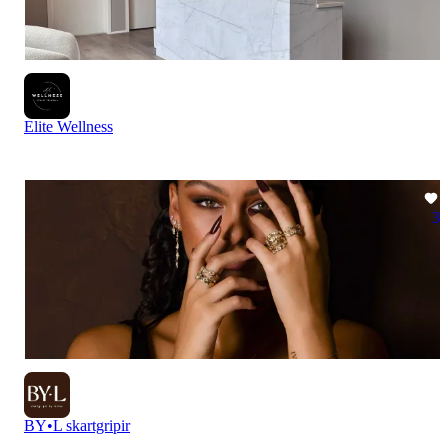
Elite Wellness
3
BY•L skartgripir