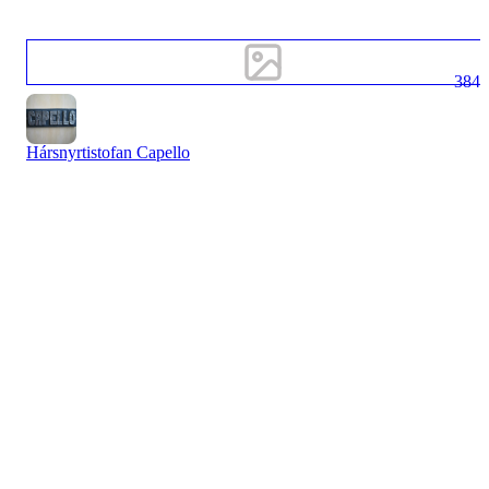
384
Hársnyrtistofan Capello