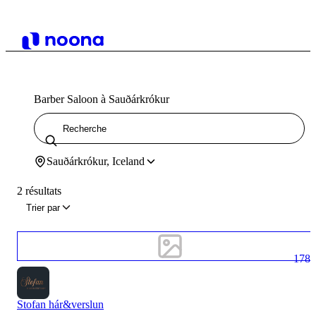
Barber Saloon à Sauðárkrókur
Sauðárkrókur, Iceland
2 résultats
Trier par
178
Stofan hár&verslun