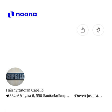
Hársnyrtistofan Capello
384
·
Aðalgata 6, 550 Sauðárkrókur,
·
Ouvert jusqu'à
Iceland
16:00