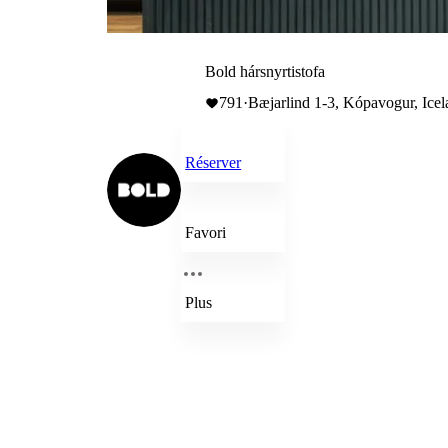
Bold hársnyrtistofa
791
·
Bæjarlind 1-3, Kópavogur, Ice
Réserver
Favori
Plus