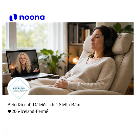
Betri Þú ehf, Dáleiðsla hjá Stellu Báru
206
·
Iceland
·
Fermé