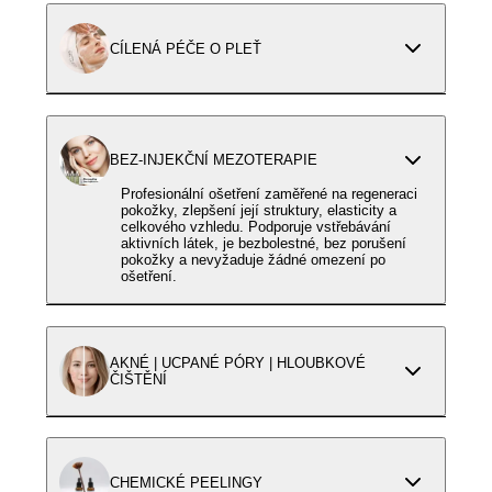
CÍLENÁ PÉČE O PLEŤ
BEZ-INJEKČNÍ MEZOTERAPIE
Profesionální ošetření zaměřené na regeneraci
pokožky, zlepšení její struktury, elasticity a
celkového vzhledu. Podporuje vstřebávání
aktivních látek, je bezbolestné, bez porušení
pokožky a nevyžaduje žádné omezení po
ošetření.
AKNÉ | UCPANÉ PÓRY | HLOUBKOVÉ
ČIŠTĚNÍ
CHEMICKÉ PEELINGY