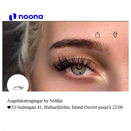
Augnháralengingar by Sóllilja
33
·
Suðurgata 41, Hafnarfjörður, Ísland
·
Ouvert jusqu'à 22:00