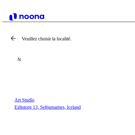
Veuillez choisir la localité.
N
Art Studío
Eiðistorg 13, Seltjarnarnes, Iceland