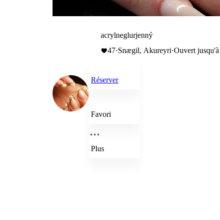
acrylneglurjenný
47
·
Snægil, Akureyri
·
Ouvert jusqu'à
Réserver
Favori
Plus