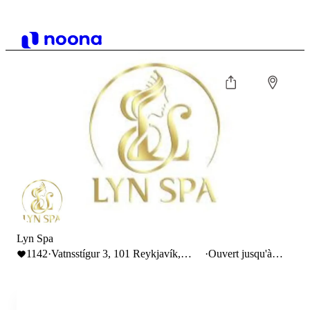
Lyn Spa
1142
·
Vatnsstígur 3, 101 Reykjavík,
·
Ouvert jusqu'à
Iceland
18:00