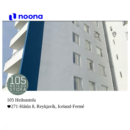
105 Heilsustofa
271
·
Hátún 8, Reykjavík, Iceland
·
Fermé