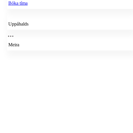
Bóka tíma
Uppáhalds
Meira