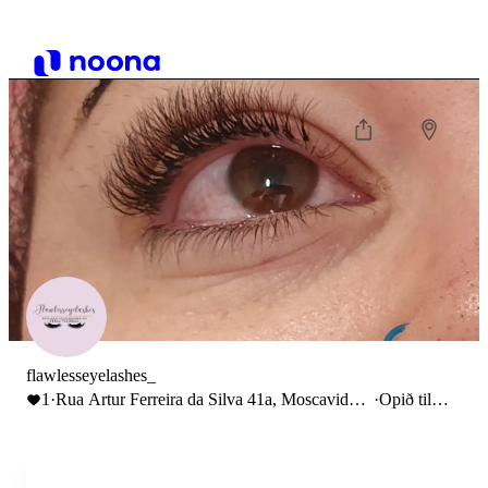
flawlesseyelashes_
1
·
Rua Artur Ferreira da Silva 41a, Moscavide,
·
Opið til
Portugal
17:00