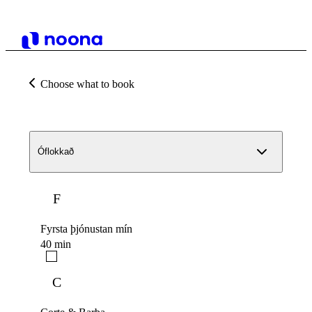
Choose what to book
Óflokkað
F
Fyrsta þjónustan mín
40 min
C