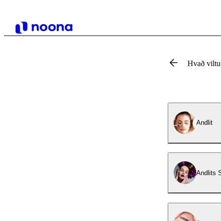
Hvað vilt
Andlit
Andlits 