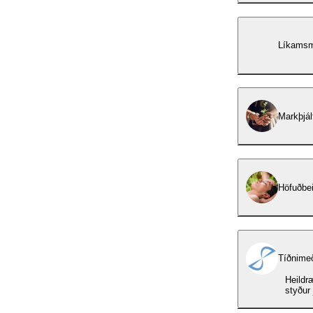
Líkamsm
Markþjál
Höfuðbei
Tíðnime
Heildr
styður