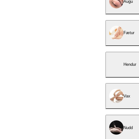
Augu
Fætur
Hendur
Vax
Nudd