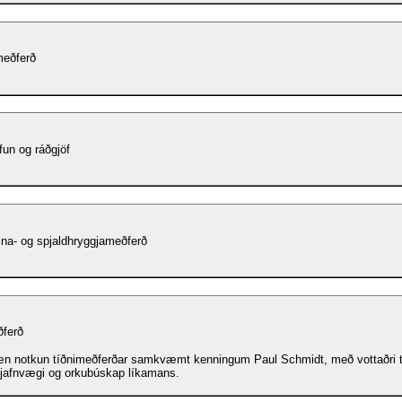
eðferð
fun og ráðgjöf
na- og spjaldhryggjameðferð
ðferð
æn notkun tíðnimeðferðar samkvæmt kenningum Paul Schmidt, með vottaðri
 jafnvægi og orkubúskap líkamans.