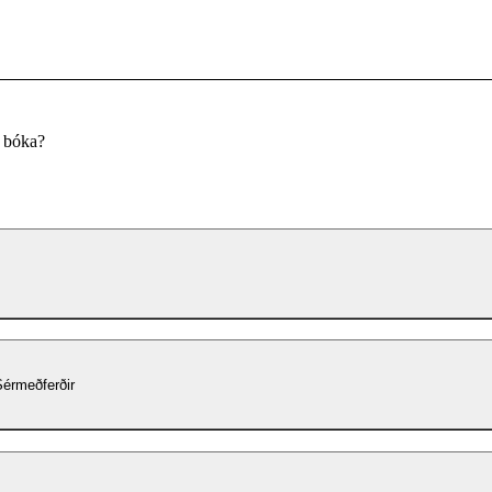
u bóka?
Sérmeðferðir