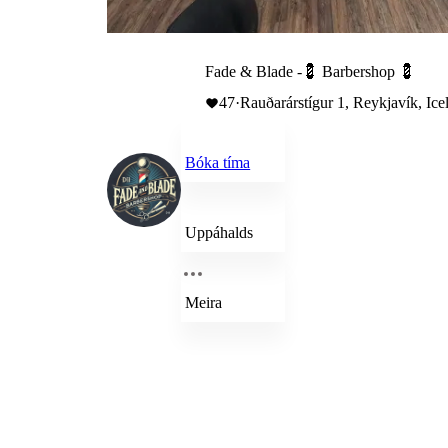
Fade & Blade -💈 Barbershop 💈
47
·
Rauðarárstígur 1, Reykjavík, Ice
Bóka tíma
Uppáhalds
Meira