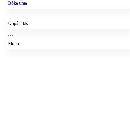
Bóka tíma
Uppáhalds
Meira