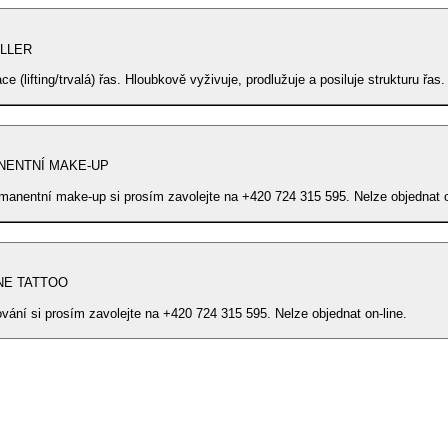
ILLER
e (lifting/trvalá) řas. Hloubkově vyživuje, prodlužuje a posiluje strukturu řas.
NENTNÍ MAKE-UP
manentní make-up si prosím zavolejte na +420 724 315 595. Nelze objednat o
INE TATTOO
ování si prosím zavolejte na +420 724 315 595. Nelze objednat on-line.