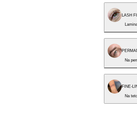
LASH F
Laminac
PERMA
Na per
FINE-L
Na tet