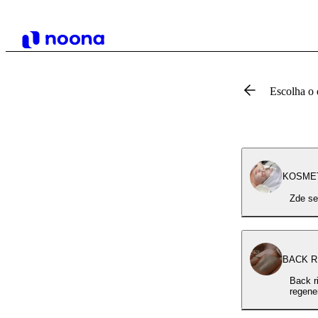
Escolha o 
KOSMET
Zde se
BACK R
Back r
regene