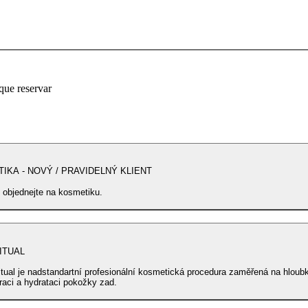
que reservar
IKA - NOVÝ / PRAVIDELNÝ KLIENT
 objednejte na kosmetiku.
ITUAL
itual je nadstandartní profesionální kosmetická procedura zaměřená na hloub
raci a hydrataci pokožky zad.