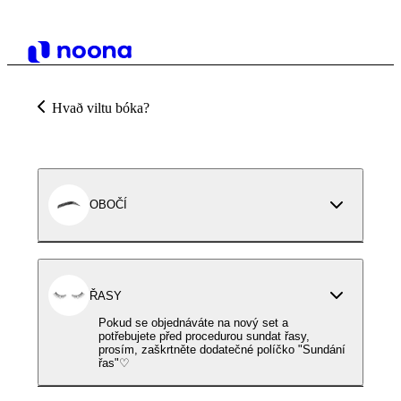
Hvað viltu bóka?
OBOČÍ
ŘASY
Pokud se objednáváte na nový set a
potřebujete před procedurou sundat řasy,
prosím, zaškrtněte dodatečné políčko "Sundání
řas"♡