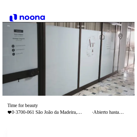
T
Time for beauty
0
·
3700-061 São João da Madeira,
·
Abierto hasta
Portugal
18:00