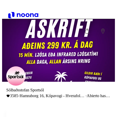
Sólbaðsstofan Sportsól
3585
·
Hamraborg 16, Kópavogi - Hverafold
·
Abierto hasta
1-3, Grafarvogi
23:00