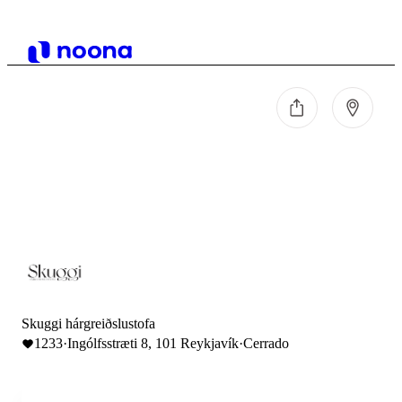
Skuggi hárgreiðslustofa
1233
·
Ingólfsstræti 8, 101 Reykjavík
·
Cerrado