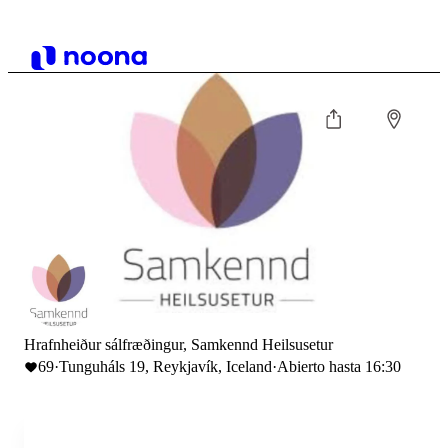
Hrafnheiður sálfræðingur, Samkennd Heilsusetur
69
·
Tunguháls 19, Reykjavík, Iceland
·
Abierto hasta 16:30