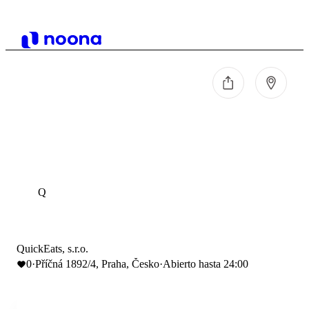
Q
QuickEats, s.r.o.
0
·
Příčná 1892/4, Praha, Česko
·
Abierto hasta 24:00